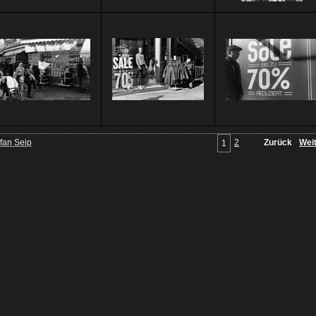
fan Seip
2
Zurück
Wei
1